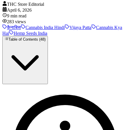
THC Store Editorial
April 6, 2026
9
min read
283
views
कैनाबिस
Cannabis India Hindi
Vijaya Patta
Cannabis Kya
Hai
Hemp Seeds India
Table of Contents (
48
)