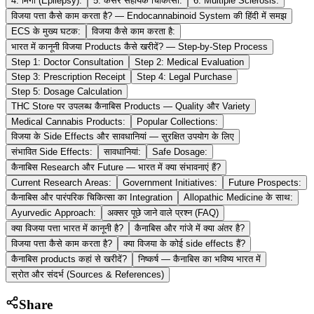
4. मिर्गी (Epilepsy):
5. कैंसर सहायक चिकित्सा:
6. Multiple Sclerosis:
विजया पत्ता कैसे काम करता है? — Endocannabinoid System की हिंदी में समझ
ECS के मुख्य घटक:
विजया कैसे काम करता है:
भारत में कानूनी विजया Products कैसे खरीदें? — Step-by-Step Process
Step 1: Doctor Consultation
Step 2: Medical Evaluation
Step 3: Prescription Receipt
Step 4: Legal Purchase
Step 5: Dosage Calculation
THC Store पर उपलब्ध कैनाबिस Products — Quality और Variety
Medical Cannabis Products:
Popular Collections:
विजया के Side Effects और सावधानियां — सुरक्षित उपयोग के लिए
संभावित Side Effects:
सावधानियां:
Safe Dosage:
कैनाबिस Research और Future — भारत में क्या संभावनाएं हैं?
Current Research Areas:
Government Initiatives:
Future Prospects:
कैनाबिस और पारंपरिक चिकित्सा का Integration
Allopathic Medicine के साथ:
Ayurvedic Approach:
अक्सर पूछे जाने वाले प्रश्न (FAQ)
क्या विजया पत्ता भारत में कानूनी है?
कैनाबिस और गांजे में क्या अंतर है?
विजया पत्ता कैसे काम करता है?
क्या विजया के कोई side effects हैं?
कैनाबिस products कहां से खरीदें?
निष्कर्ष — कैनाबिस का भविष्य भारत में
स्रोत और संदर्भ (Sources & References)
Share