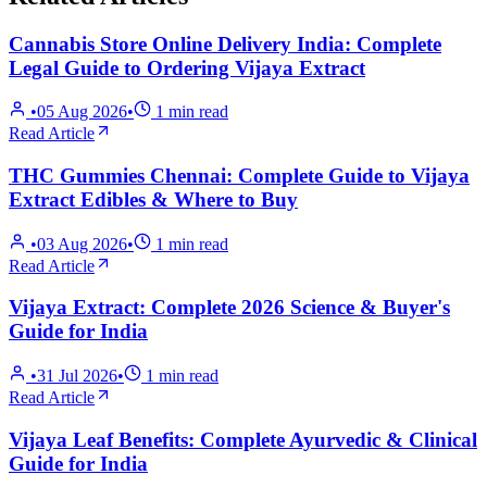
Cannabis Store Online Delivery India: Complete
Legal Guide to Ordering Vijaya Extract
•
05 Aug 2026
•
1
min read
Read Article
THC Gummies Chennai: Complete Guide to Vijaya
Extract Edibles & Where to Buy
•
03 Aug 2026
•
1
min read
Read Article
Vijaya Extract: Complete 2026 Science & Buyer's
Guide for India
•
31 Jul 2026
•
1
min read
Read Article
Vijaya Leaf Benefits: Complete Ayurvedic & Clinical
Guide for India