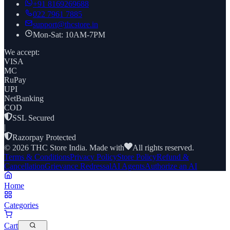
+91
8169269688
022 7961 7885
support@thcstore.in
Mon-Sat: 10AM-7PM
We accept:
VISA
MC
RuPay
UPI
NetBanking
COD
SSL Secured
|
Razorpay Protected
©
2026
THC Store India. Made with
All rights reserved.
Terms & Conditions
Privacy Policy
Store Policy
Refund &
Cancellation
Grievance Redressal
AI Agents
Authorize an AI
Home
Categories
Cart