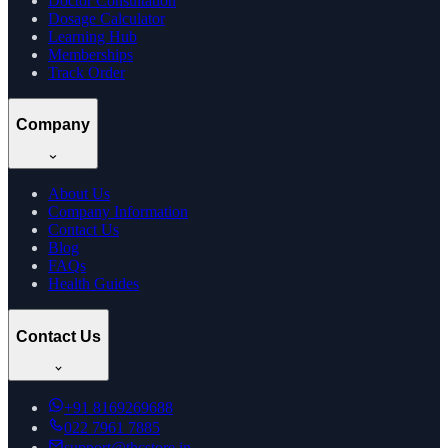
Doctor Consultation
Dosage Calculator
Learning Hub
Memberships
Track Order
Company
About Us
Company Information
Contact Us
Blog
FAQs
Health Guides
Contact Us
+91
8169269688
022 7961 7885
support@thcstore.in