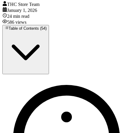
THC Store Team
January 1, 2026
24
min read
586
views
Table of Contents (
54
)