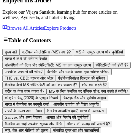
Enjoyed this article?
Explore our Vijaya Sanskriti learning hub for more articles on
wellness, Ayurveda, and holistic living
Browse All Articles
Explore Products
Table of Contents
मुख्य बातें
मल्टीपल स्केलेरोसिस (MS) क्या है?
MS के प्रमुख लक्षण और चुनौतियाँ
भारत में MS की वर्तमान स्थिति
मांसपेशियों की ऐंठन और स्पैस्टिसिटी: MS का एक प्रमुख लक्षण
स्पैस्टिसिटी क्यों होती है?
पारंपरिक उपचारों की सीमाएँ
कैनबिस और उसके घटक: एक संक्षिप्त परिचय
THC vs. CBD: प्रभाव और अंतर
एंडोकैनाबिनॉइड सिस्टम की भूमिका
कैनबिस कैसे MS स्पैस्टिसिटी को कम कर सकता है?
शोध क्या कहते हैं?
शरीर पर कैसे काम करता है?
MS के लिए कैनबिस पर वैश्विक शोध: क्या कहते हैं नतीजे?
कोक्रेन रिव्यू (2020) के प्रमुख निष्कर्ष
स्विट्ज़रलैंड और यूरोपीय अनुभव
भारत में कैनबिस का कानूनी दर्जा
औषधीय उपयोग की विशेष अनुमति
राज्यों के अलग-अलग नियम
कैनबिस-आधारित दवाएँ: भारत में उपलब्धता
Sativex और अन्य विकल्प
आयात और निर्माण की चुनौतियाँ
कैनबिस का सही उपयोग: खुराक और विधि
डॉक्टर की सलाह क्यों जरूरी है?
स्प्रे, तेल और गोलियों की तुलना
संभावित दुष्प्रभाव और सावधानियाँ