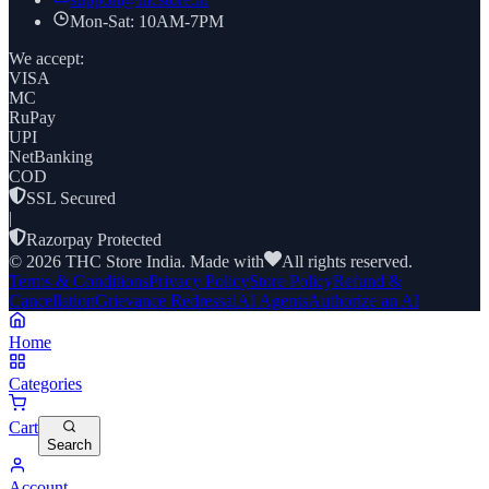
Mon-Sat: 10AM-7PM
We accept:
VISA
MC
RuPay
UPI
NetBanking
COD
SSL Secured
|
Razorpay Protected
©
2026
THC Store India. Made with
All rights reserved.
Terms & Conditions
Privacy Policy
Store Policy
Refund &
Cancellation
Grievance Redressal
AI Agents
Authorize an AI
Home
Categories
Cart
Search
Account