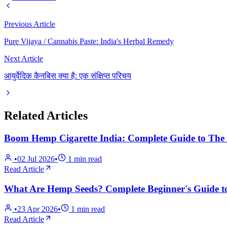
Previous Article
Pure Vijaya / Cannabis Paste: India's Herbal Remedy
Next Article
आयुर्वेदिक कैनबिस क्या है: एक संक्षिप्त परिचय
Related Articles
Boom Hemp Cigarette India: Complete Guide to The T
•
02 Jul 2026
•
1
min read
Read Article
What Are Hemp Seeds? Complete Beginner's Guide to
•
23 Apr 2026
•
1
min read
Read Article